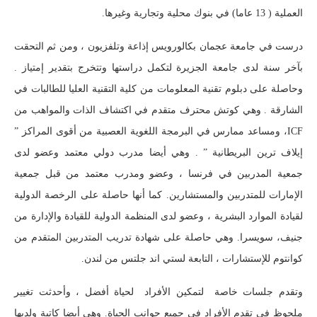
العملية ( 13 عاما) في بنوك محلية وتجارية وغيرها.
درست في جامعة عجمان بكالورويس إذاعة وتلفزيون ، ومن ثم التحقت
بآخر سنة لدى جامعة الجزيرة لتكمل دراستها وتتخرج بتقدير إمتياز .
وحاصلة على دبلوم تقنية المعلومات من كلية التقنية العليا للطالبات في
الشارقة . وهي كوتش محترف متقدم في اكتشاف الذات والمواهب من
ICF، ومساعد ممارس في البرمجة اللغوية العصبية من أقوى المراكز ”
إيلاف ترين البريطانية ” . وهي أيضا مدرب دولي معتمد وعضو لدى
جمعية المدربين في فرنسا ، وعضو ومدرب معتمد من قبل جمعية
الإمارات للمتدربين والمستشارين. كما أنها حاصلة على الرخصة الدولية
لقيادة الموارد البشرية ، وعضو لدى المنظمة الدولية للقيادة والإدارة من
جنيف، سويسرا. وهي حاصلة على شهادة تدريب المتدربين المتقدم من
كوانتوم للإستشارات ، التابعة لستي اند جلتس من لندن.
وتقدم جلسات خاصة لتمكين الأفراد لحياة أفضل ، وأحدثت تغيير
ملحوظ في تقدم الأفراد في جميع جوانب الحياة. وهي أيضا كاتبة ولديها