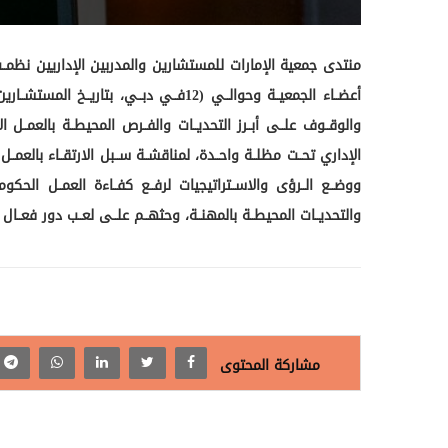
أعضــاء الجمعيــة وحوالــي (12فــي دبــ
والوقــوف علــى أبــرز التحديــات والفــرص المحيطــة بالعمــل ا
الإداري تحــت مظلــة واحــدة، لمناقشــة ســبل الارتقــاء بالعمــ
ووضــع الــرؤى والاســتراتيجيات لرفــع كفــاءة العمــل الحكوم
والتحديــات المحيطــة بالمهنــة، وحثهــم علــى لعــب دور فعــال
مشاركة المحتوى