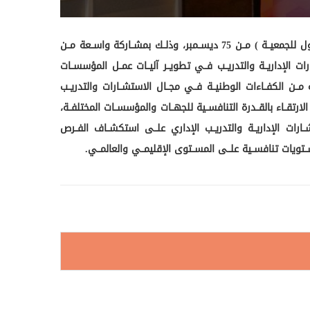
منتدى جمعية الإمارات للمستشارين والمدربين الإداريين نظمــت جمعيــة الإمــارات للمستشــارين والمدربيــن الإدارييــن فعاليــات المنتــدى الأول للجمعيــة ) مــن 75 ديســمبر، وذلــك بمشــاركة واســعة مــن
ـه الاستشــارات الإداريــة والتدريــب فــي تطويــر آليــات عمــل المؤسســات
 مــن الكفــاءات الوطنيــة فــي مجــال الاستشــارات والتدريــب
ارتقــاء بالقــدرة التنافســية للجهــات والمؤسســات المختلفــة،
ــارات الإداريــة والتدريــب الإداري علــى استكشــاف الفــرص
ــتويات تنافســية علــى المســتوى الإقليمــي والعالمــي.