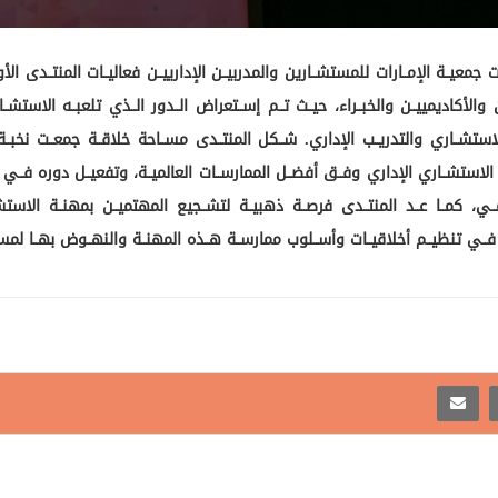
ي، بتاريــخ المستشــارين والأكاديمييــن والخبــراء، حيــث تــم إســتعراض الــدور الــذي تلعبـ
لاستشــاري والتدريــب الإداري. شــكل المنتــدى مســاحة خلاقــة جمعــت نخبــة
ل الاستشــاري الإداري وفــق أفضــل الممارســات العالميــة، وتفعيــل دوره فــي ال
ــي، كمــا عــد المنتــدى فرصــة ذهبيــة لتشــجيع المهتميــن بمهنــة الاستش
 فــي تنظيــم أخلاقيــات وأســلوب ممارســة هــذه المهنــة والنهــوض بهــا لمس