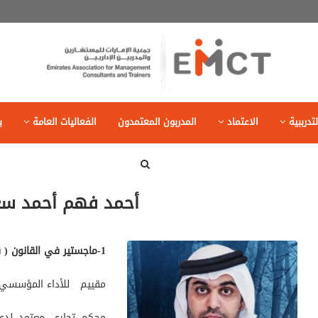
تدرببية
الاعتماد
المدربون المعتمدون
الفعاليات العامة
ب
أحمد فهم أحمد سع
1-ماجستير في القانون ( قانون جنائي )
مقييم للأداء المؤسسي مع
محكم تجاري معتمد لدى 