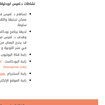
نشاطات د.لميس ابوحليقة
تساهم د. لميس في ت
ممكن تجنبها والتق
سليمة.
لديها برنامج بودك
وهدف د. لميس من خ
قد يحرج البعض من 
في نشر التوعية و 
رابط قناة اليوتيوب 
رابط البودكاست :
d
(buzzsprout.com)
رابط أنستجرام:
i6nm
رابط الموقغ الإلكت